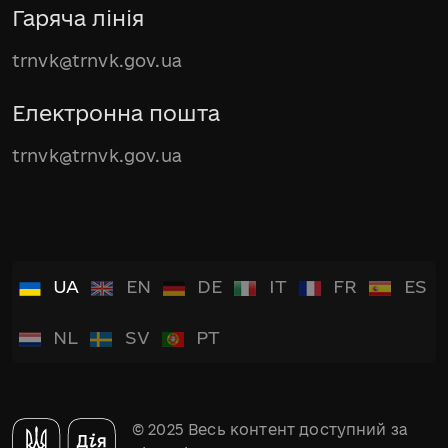
Гаряча лінія
trnvk@trnvk.gov.ua
Електронна пошта
trnvk@trnvk.gov.ua
UA
EN
DE
IT
FR
ES
NL
SV
PT
© 2025 Весь контент доступний за