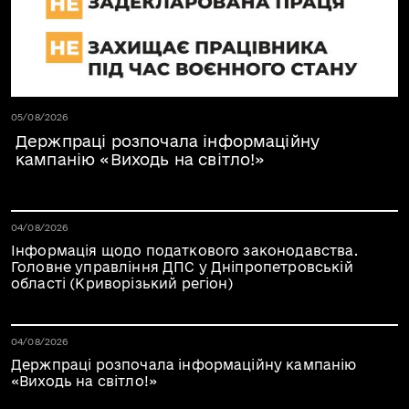
Дата публікації 05.08.2026
05/08/2026
Держпраці розпочала інформаційну
кампанію «Виходь на світло!»
Дата публікації 05.08.2026
04/08/2026
Інформація щодо податкового законодавства.
Головне управління ДПС у Дніпропетровській
області (Криворізький регіон)
Дата публікації 05.08.2026
04/08/2026
Держпраці розпочала інформаційну кампанію
«Виходь на світло!»