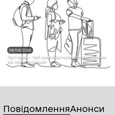
06/08/2026
Твої права – твій захист: допомога постраждалим
від торгівлі людьми
Повідомлення
Анонси